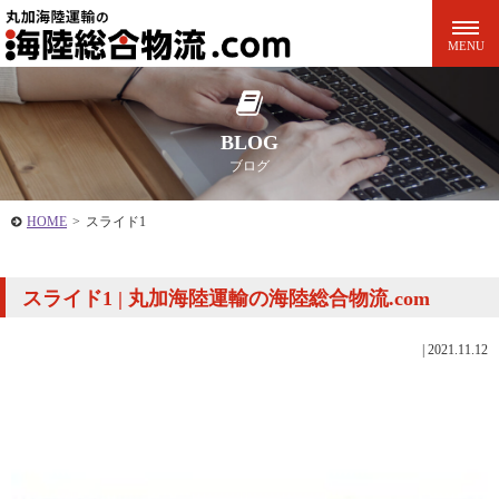
BLOG
ブログ
HOME
>
スライド1
スライド1 | 丸加海陸運輸の海陸総合物流.com
|
2021.11.12